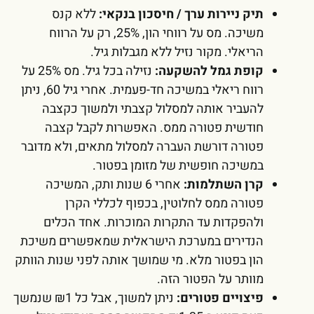
תיק ניירות ערך / חיסכון בנקאי:
ללא קנס
משיכה. מס על רווחי הון, 25%, רק על הרווח
הריאלי. מקור נזיל ללא מגבלות גיל.
קופת גמל להשקעה:
נזילה בכל גיל. מס 25% על
רווח ריאלי במשיכה חד-פעמית. אחרי גיל 60, ניתן
להעביר אותה למסלול קצבתי ולמשוך כקצבה
חודשית פטורה ממס. האפשרות לקבל קצבה
פטורה דורשת העברה למסלול מתאים, ולא מדובר
במשיכה חופשית של מזומן בפטור.
קרן השתלמות:
אחרי 6 שנות ותק, המשיכה
פטורה ממס לחלוטין, בכפוף לכללי הקרן
ולהפקדות עד התקרות המוכרות. אחד הכלים
הנדירים במערכת הישראלית שמאפשרים משיכת
הון בפטור מלא. מי שמושך אותה לפני שנות הוותק
מוותר על הפטור הזה.
פיצויים פטורים:
ניתן למשוך, אבל כל ₪1 שנמשך