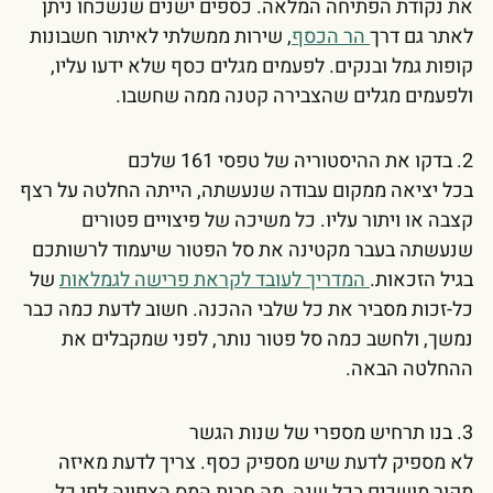
את נקודת הפתיחה המלאה. כספים ישנים שנשכחו ניתן
לאתר גם דרך
הר הכסף
, שירות ממשלתי לאיתור חשבונות
קופות גמל ובנקים. לפעמים מגלים כסף שלא ידעו עליו,
ולפעמים מגלים שהצבירה קטנה ממה שחשבו.
2. בדקו את ההיסטוריה של טפסי 161 שלכם
בכל יציאה ממקום עבודה שנעשתה, הייתה החלטה על רצף
קצבה או ויתור עליו. כל משיכה של פיצויים פטורים
שנעשתה בעבר מקטינה את סל הפטור שיעמוד לרשותכם
בגיל הזכאות.
המדריך לעובד לקראת פרישה לגמלאות
של
כל-זכות מסביר את כל שלבי ההכנה. חשוב לדעת כמה כבר
נמשך, ולחשב כמה סל פטור נותר, לפני שמקבלים את
ההחלטה הבאה.
3. בנו תרחיש מספרי של שנות הגשר
לא מספיק לדעת שיש מספיק כסף. צריך לדעת מאיזה
מקור מושכים בכל שנה, מה חבות המס הצפויה לפי כל