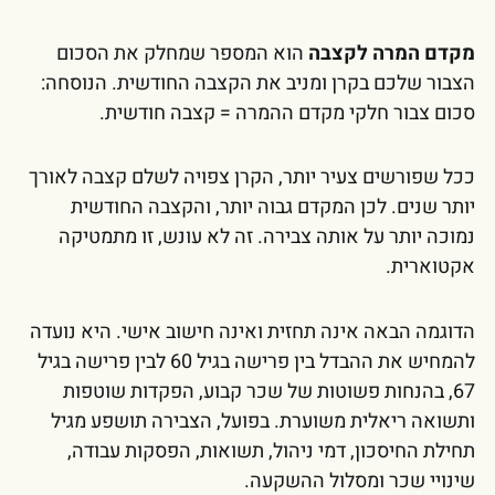
מקדם המרה לקצבה
הוא המספר שמחלק את הסכום
הצבור שלכם בקרן ומניב את הקצבה החודשית. הנוסחה:
סכום צבור חלקי מקדם ההמרה = קצבה חודשית.
ככל שפורשים צעיר יותר, הקרן צפויה לשלם קצבה לאורך
יותר שנים. לכן המקדם גבוה יותר, והקצבה החודשית
נמוכה יותר על אותה צבירה. זה לא עונש, זו מתמטיקה
אקטוארית.
הדוגמה הבאה אינה תחזית ואינה חישוב אישי. היא נועדה
להמחיש את ההבדל בין פרישה בגיל 60 לבין פרישה בגיל
67, בהנחות פשוטות של שכר קבוע, הפקדות שוטפות
ותשואה ריאלית משוערת. בפועל, הצבירה תושפע מגיל
תחילת החיסכון, דמי ניהול, תשואות, הפסקות עבודה,
שינויי שכר ומסלול ההשקעה.