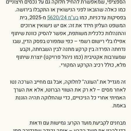
הספציפי, שמאפשרת להחיל חלוקה גם על נכסים חיצוניים
כמו כאלה שהובאו לפני הנישואין או התקבלו בירושה.
בפסיקות עדכניות, כמו
בע"מ 5620/24
מ-2025, בית
המשפט העליון חידד את זה: אם יש נישואין ארוכים
והתנהלות כלכלית משותפת, אפשר להסיק כוונת שיתוף
אפילו בלי רישום רשמי – כפי שמפורט בפסק הדין, שבו
נדחתה הפרדה בין קרקע מתנה לבין השבחתה, וקבע
שמעורבות אקטיבית (כמו ניהול פרויקט) יוצרת שיתוף
מלא, כולל רכיב הקרקע המקורי.
זה מגדיל את "העוגה" לחלוקה, אבל גם מחייב הערכה נטו
לאחר מסים – לא רק את השווי הברוטו, אלא את הערך
האמיתי אחרי כל הניכויים, כדי שהחלוקה תהיה הוגנת
באמת.
מבחנים לקביעת מועד הקרע: גמישות עם ודאות
כדי להבין את מועד הקרע – אותה נקודה שמגדירה מתי