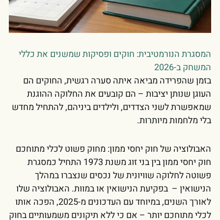
המסגרת הנורמטיבית: חוקים ופסיקות שמשנים את כללי
המשחק ב-2026
בזמן שהפרידה מביאה איתה סערה רגשית, החוקים הם
העוגן שנותן יציבות – הם קובעים את החלוקה ההוגנת
שמאפשרת לשני הצדדים, ולילדים ביניהם, להתחיל מחדש
בלי מלחמות מיותרות.
האבולוציה של חוק יחסי ממון: מחוק פשוט לכלי מתוחכם
חוק יחסי ממון בין בני זוג משנת 1973 התחיל כמסגרת
פשוטה לחלוקה שוויונית של נכסים שנצברו במהלך
הנישואין – בפקיעת הנישואין או במוות. האבולוציה שלו
לאורך השנים, במיוחד עם העדכונים מ-2025, הפכה אותו
לכלי מתוחכם יותר – אם כי ללא תיקונים משמעותיים בחוק