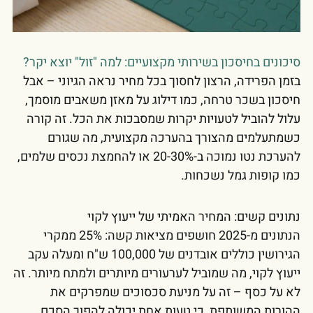
סיכונים בחיסכון בשירותי מקצועיים: למה "זול" יוצא יקר?
בזמן הפרידה, הרצון לחסוך בכל מחיר נראה הגיוני – אבל
חיסכון בשכר טרחה, כמו דילוג על מאזן משאבים מוסמך,
עלול להוביל לטעויות יקרות שמסבכות את הכל. זה קורה
כשמתעלמים מהצורך בהערכה מקצועית, מה שגורם
להערכת נטו נמוכה ב-20-30% או להחמצת נכסים שלמים,
כמו קופות גמל נשכחות.
נתונים קשים: המחיר האמיתי של ייעוץ לקוי
הנתונים מ-2025 חושפים מציאות קשה: 25% ממקרי
הגירושין כוללים אובדנים של 100,000 ש"ח ומעלה עקב
ייעוץ לקוי, מה שמוביל לערעורים מיותרים ולמתח מיותר. זה
לא על כסף – זה על מניעת סכסוכים שמפרקים את
ההורות המשותפת, כי טעות אחת יכולה להפוך הסכם