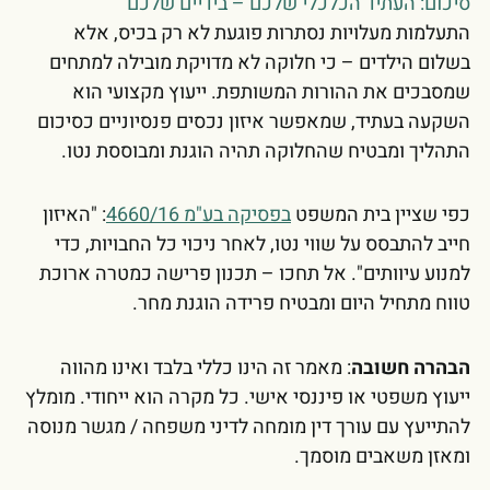
סיכום: העתיד הכלכלי שלכם – בידיים שלכם
התעלמות מעלויות נסתרות פוגעת לא רק בכיס, אלא
בשלום הילדים – כי חלוקה לא מדויקת מובילה למתחים
שמסבכים את ההורות המשותפת. ייעוץ מקצועי הוא
השקעה בעתיד, שמאפשר איזון נכסים פנסיוניים כסיכום
התהליך ומבטיח שהחלוקה תהיה הוגנת ומבוססת נטו.
כפי שציין בית המשפט
בפסיקה בע"מ 4660/16
: "האיזון
חייב להתבסס על שווי נטו, לאחר ניכוי כל החבויות, כדי
למנוע עיוותים". אל תחכו – תכנון פרישה כמטרה ארוכת
טווח מתחיל היום ומבטיח פרידה הוגנת מחר.
הבהרה חשובה
: מאמר זה הינו כללי בלבד ואינו מהווה
ייעוץ משפטי או פיננסי אישי. כל מקרה הוא ייחודי. מומלץ
להתייעץ עם עורך דין מומחה לדיני משפחה / מגשר מנוסה
ומאזן משאבים מוסמך.